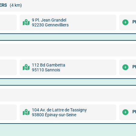
ERS
(4 km)
9 Pl. Jean Grandel
P
92230 Gennevilliers
112 Bd Gambetta
P
95110 Sannois
104 Av. de Lattre de Tassigny
P
93800 Épinay-sur-Seine