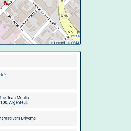
© Leaflet
|
©
OSM
ité.
Rue Jean Moulin
100, Argenteuil
inéraire vers Driveme