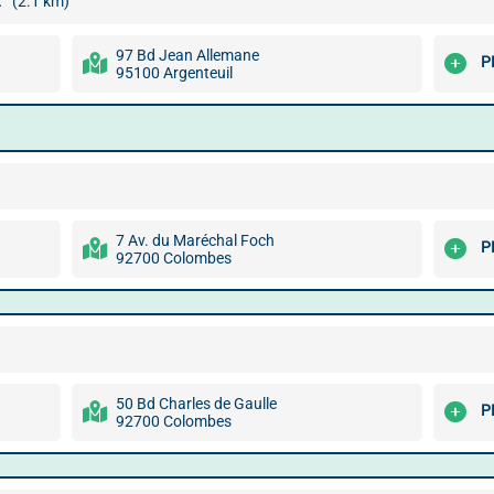
L
(2.1 km)
97 Bd Jean Allemane
P
95100 Argenteuil
7 Av. du Maréchal Foch
P
92700 Colombes
50 Bd Charles de Gaulle
P
92700 Colombes