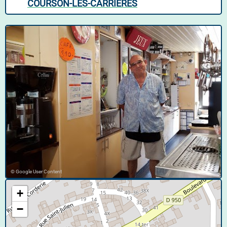
COURSON-LES-CARRIÈRES
© Google User Content
+
−