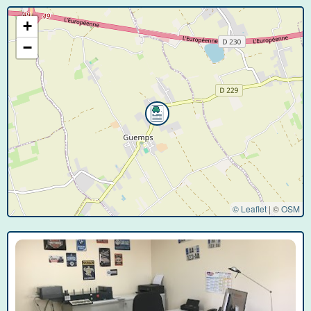
+
−
© Leaflet
|
©
OSM