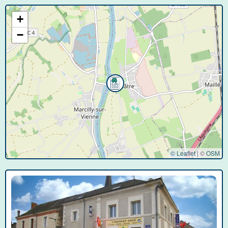
+
−
© Leaflet
|
©
OSM