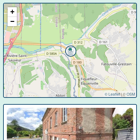
+
−
© Leaflet
|
©
OSM