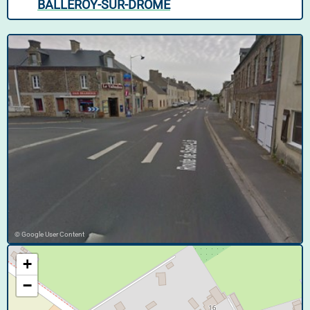
BALLEROY-SUR-DRÔME
© Google User Content
+
−